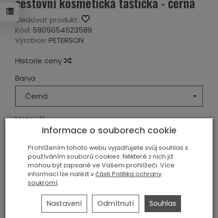
cestovní kosmetická taštička - černá
Sledovat produkt:
Kód:
5905054523589
Výrobce:
PETERSON
Historie ceny
Barva
Černá
Materiál
Informace o souborech cookie
Ekologická kůže
Prohlížením tohoto webu vyjadřujete svůj souhlas s
používáním souborů cookies. Některé z nich již
249,00 Kč
mohou být zapsané ve Vašem prohlížeči. Více
informací lze nalézt v
části Politika ochrany
soukromí
.
ks
přidat do košíka
Nastavení
Odmítnutí
Souhlas