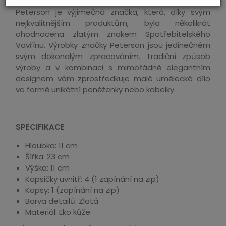
Peterson je výjimečná značka, která, díky svým
nejkvalitnějším produktům, byla několikrát
ohodnocena zlatým znakem Spotřebitelského
Vavřínu. Výrobky značky Peterson jsou jedinečném
svým dokonalým zpracováním. Tradiční způsob
výroby a v kombinaci s mimořádně elegantním
designem vám zprostředkuje malé umělecké dílo
ve formě unikátní peněženky nebo kabelky.
SPECIFIKACE
Hloubka: 11 cm
Šířka: 23 cm
Výška: 11 cm
Kapsičky uvnitř: 4 (1 zapínání na zip)
Kapsy: 1 (zapínání na zip)
Barva detailů: Zlatá
Materiál: Eko kůže