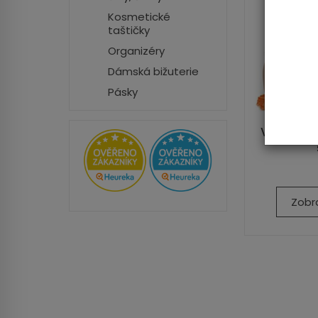
Kosmetické
taštičky
Organizéry
Dámská bižuterie
Pásky
Velký, vr
Zobr