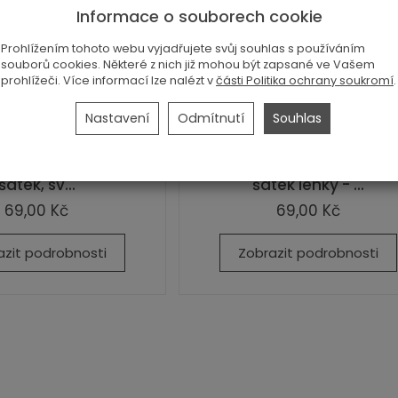
Informace o souborech cookie
Prohlížením tohoto webu vyjadřujete svůj souhlas s používáním
souborů cookies. Některé z nich již mohou být zapsané ve Vašem
prohlížeči. Více informací lze nalézt v
části Politika ochrany soukromí
.
Nastavení
Odmítnutí
Souhlas
ásčitý šátek, hladký,
Velký vlnitý šátek hladk
šátek, sv...
šátek lehký - ...
69,00 Kč
69,00 Kč
azit podrobnosti
Zobrazit podrobnosti