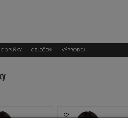
DOPLŇKY
OBLEČENÍ
VÝPRODEJ
ky