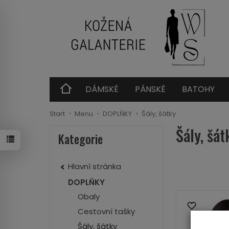
DÁMSKÉ
PÁNSKÉ
BATOHY
Start
Menu
DOPLŇKY
Šály, šátky
Šály, šát
Kategorie
Hlavní stránka
DOPLŇKY
Obaly
Cestovní tašky
Šály, šátky