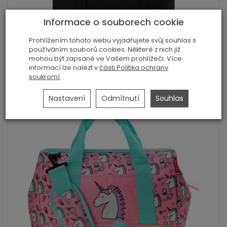
Informace o souborech cookie
Sportovní velká dámská kabelka jennifer ...
Prohlížením tohoto webu vyjadřujete svůj souhlas s
349,00 Kč
používáním souborů cookies. Některé z nich již
mohou být zapsané ve Vašem prohlížeči. Více
informací lze nalézt v
části Politika ochrany
Zobrazit podrobnosti
soukromí
.
Nastavení
Odmítnutí
Souhlas