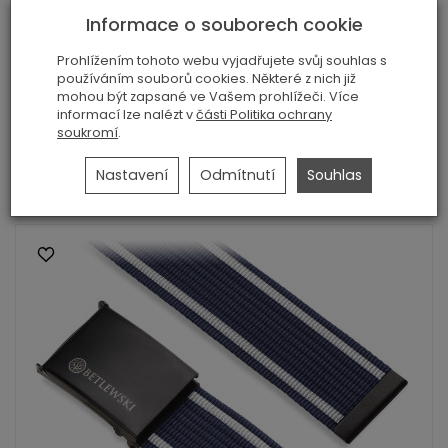
Informace o souborech cookie
Prohlížením tohoto webu vyjadřujete svůj souhlas s
používáním souborů cookies. Některé z nich již
Pánský opasek Betlewski
mohou být zapsané ve Vašem prohlížeči. Více
informací lze nalézt v
části Politika ochrany
189,00 Kč
soukromí
.
Zobrazit podrobnosti
Nastavení
Odmítnutí
Souhlas