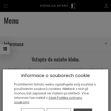
Menu
Informace
Vstupte do našeho klubu.
Staňte se členem našeho klubu a získejte zajímavé
Informace o souborech cookie
informace, akce a slevy.
Prohlížením tohoto webu vyjadřujete svůj souhlas s
Připojit se
používáním souborů cookies. Některé z nich již
mohou být zapsané ve Vašem prohlížeči. Více
informací lze nalézt v
části Politika ochrany
soukromí
.