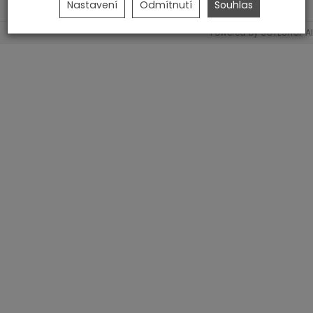
Nastavení
Odmítnutí
Souhlas
Powered by
SOTESHOP AI