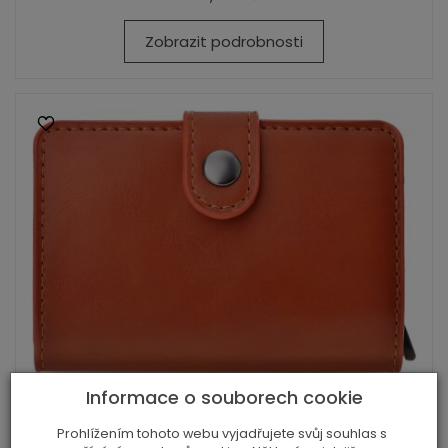
Zobrazit podrobnosti
Informace o souborech cookie
Pouzdro na vizitky dokumenty občanka
Prohlížením tohoto webu vyjadřujete svůj souhlas s
pen...