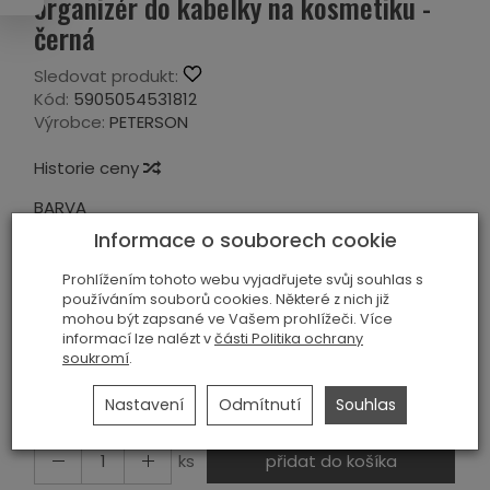
organizér do kabelky na kosmetiku -
černá
Sledovat produkt:
Kód:
5905054531812
Výrobce:
PETERSON
Historie ceny
BARVA
Informace o souborech cookie
ČERNÝ
Prohlížením tohoto webu vyjadřujete svůj souhlas s
MATERIÁL
používáním souborů cookies. Některé z nich již
mohou být zapsané ve Vašem prohlížeči. Více
EKOLOGICKÁ KŮŽE
informací lze nalézt v
části Politika ochrany
soukromí
.
239,00 Kč
Nastavení
Odmítnutí
Souhlas
ks
přidat do košíka