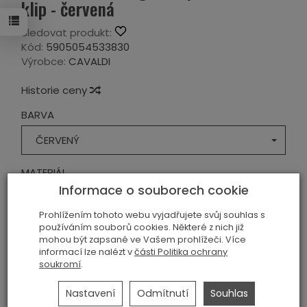
klip - červená
Sledovat produkt:
Kód:
5905054533830
Výrobce:
CAVALDI
Historie ceny
BARVA
ČERVENÝ
MATERIÁL
Informace o souborech cookie
EKOKŮŽE
Prohlížením tohoto webu vyjadřujete svůj souhlas s
249,00 Kč
používáním souborů cookies. Některé z nich již
mohou být zapsané ve Vašem prohlížeči. Více
informací lze nalézt v
části Politika ochrany
soukromí
.
ks
přidat do košíka
Nastavení
Odmítnutí
Souhlas