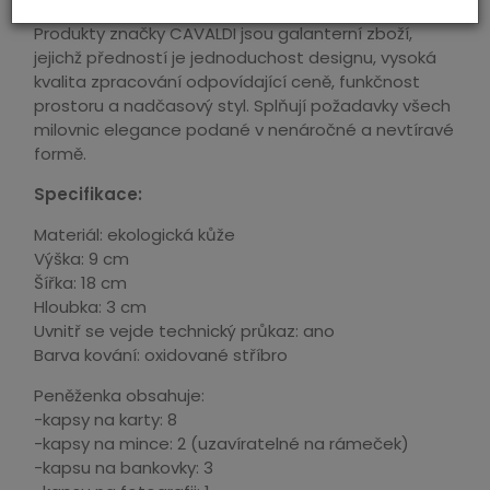
Produkty značky CAVALDI jsou galanterní zboží,
jejichž předností je jednoduchost designu, vysoká
kvalita zpracování odpovídající ceně, funkčnost
prostoru a nadčasový styl. Splňují požadavky všech
milovnic elegance podané v nenáročné a nevtíravé
formě.
Specifikace:
Materiál: ekologická kůže
Výška: 9 cm
Šířka: 18 cm
Hloubka: 3 cm
Uvnitř se vejde technický průkaz: ano
Barva kování: oxidované stříbro
Peněženka obsahuje:
-kapsy na karty: 8
-kapsy na mince: 2 (uzavíratelné na rámeček)
-kapsu na bankovky: 3