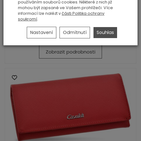
používáním souborů cookies. Některé z nich již
mohou být zapsané ve Vašem prohlížeči. Více
informací lze nalézt v
části Politika ochrany
soukromí
.
Klasická velká dámská peněženka Cavaldi ...
Nastavení
Odmítnutí
Souhlas
239,00 Kč
Zobrazit podrobnosti