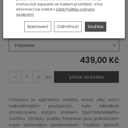
Historie ceny
mohou být zapsané ve Vašem prohlížeči. Více
informací lze nalézt v
části Politika ochrany
Barva
soukromí
.
Vícebarevný
Nastavení
Odmítnutí
Souhlas
Materiál
Polyester
439,00 Kč
ks
přidat do košíka
Peterson je výjimečná značka, která, díky svým
nejkvalitnějším produktům, byla několikrát
ohodnocena zlatým znakem Spotřebitelského
Vavřínu. Výrobky značky Peterson jsou jedinečném
svým dokonalým zpracováním. Tradiční způsob