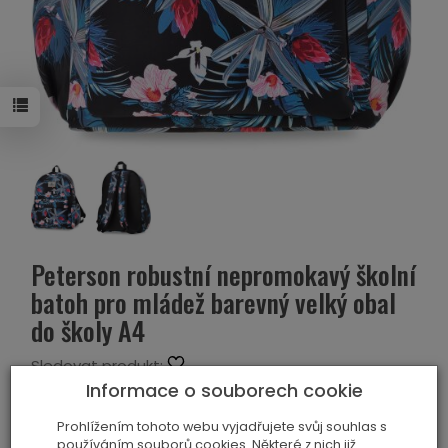
Peterson robustní nepromokavý školní
batoh pro mládež barevný velký obal
do školy A4
Sledovat produkt:
Kód:
5905054528546
Informace o souborech cookie
Výrobce:
PETERSON
Prohlížením tohoto webu vyjadřujete svůj souhlas s
používáním souborů cookies. Některé z nich již