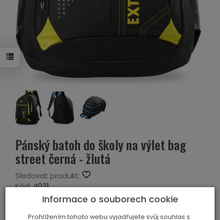
Pánský batoh do školy na výlet bag
street černá - žlutá
Sledovat produkt:
Kód:
4031
Výrobce:
BAG STREET
Informace o souborech cookie
Historie ceny
Prohlížením tohoto webu vyjadřujete svůj souhlas s