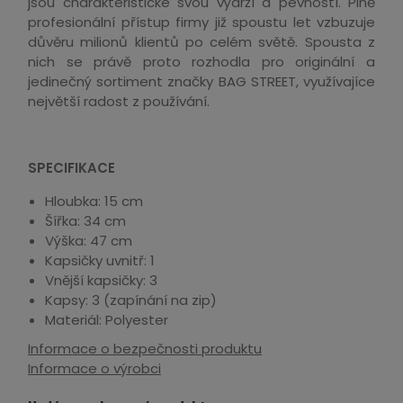
jsou charakteristické svou výdrží a pevností. Plně
profesionální přístup firmy již spoustu let vzbuzuje
důvěru milionů klientů po celém světě. Spousta z
nich se právě proto rozhodla pro originální a
jedinečný sortiment značky BAG STREET, využívajíce
největší radost z používání.
SPECIFIKACE
Hloubka: 15 cm
Šířka: 34 cm
Výška: 47 cm
Kapsičky uvnitř: 1
Vnější kapsičky: 3
Kapsy: 3 (zapínání na zip)
Materiál: Polyester
Informace o bezpečnosti produktu
Informace o výrobci