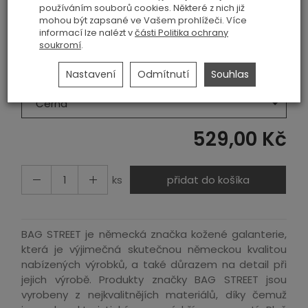
používáním souborů cookies. Některé z nich již
Materiál
mohou být zapsané ve Vašem prohlížeči. Více
informací lze nalézt v
části Politika ochrany
Polyester
soukromí
.
Nastavení
Odmítnutí
Souhlas
Barva
Černá
529,00 Kč
ks
přidat do košíka
BAG STREET je německá značka kožené galanterie,
která je výjimečná skutečnou německou kvalitou
nabízených výrobků, a také důrazem na detail při
jejich výrobě. Produkty značky BAG STREET jsou
vyrobeny z nejkvalitnějích materiálů, díky čemuž