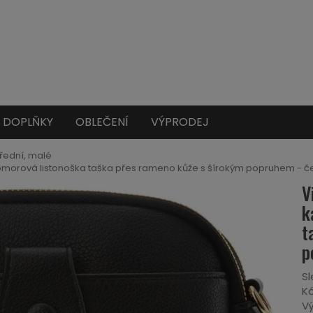
DOPLŇKY
OBLEČENÍ
VÝPRODEJ
třední, malé
morová listonoška taška přes rameno kůže s šírokým popruhem - č
V
k
t
p
Sl
Kó
Vý