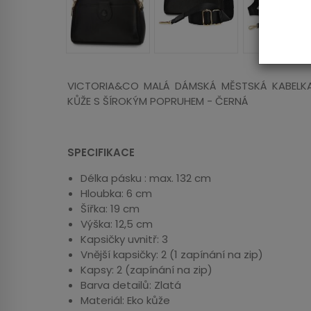
VICTORIA&CO MALÁ DÁMSKÁ MĚSTSKÁ KABEL
KŮŽE S ŠÍROKÝM POPRUHEM - ČERNÁ
SPECIFIKACE
Délka pásku : max. 132 cm
Hloubka: 6 cm
Šířka: 19 cm
Výška: 12,5 cm
Kapsičky uvnitř: 3
Vnější kapsičky: 2 (1 zapínání na zip)
Kapsy: 2 (zapínání na zip)
Barva detailů: Zlatá
Materiál: Eko kůže