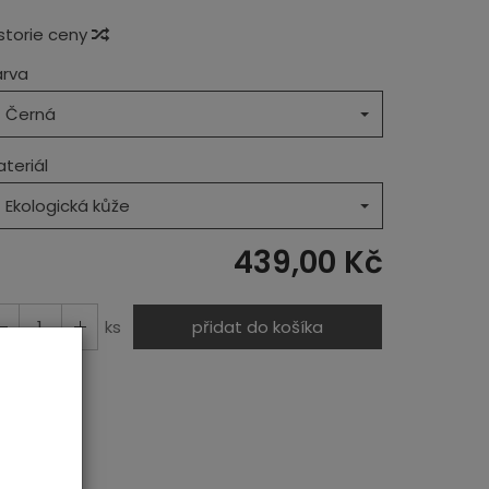
storie ceny
arva
Černá
teriál
Ekologická kůže
439,00 Kč
ks
přidat do košíka