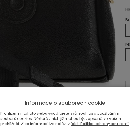
Hi
B
Ma
Informace o souborech cookie
Prohlížením tohoto webu vyjadřujete svůj souhlas s používáním
souborů cookies. Některé z nich již mohou být zapsané ve Vašem
prohlížeči. Více informací lze nalézt v
části Politika ochrany soukromí
.