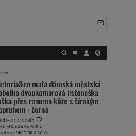
erná
ictoria&co malá dámská městská
abelka dvoukomorová listonoška
aška přes rameno kůže s šírokým
opruhem - černá
edovat produkt:
d:
5905054522360
robce:
VICTORIA&CO