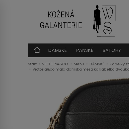
DÁMSKÉ
PÁNSKÉ
BATOHY
Start
VICTORIA&CO
Menu
DÁMSKÉ
Kabelky s
Victoria&co malá dámská městská kabelka dvouko