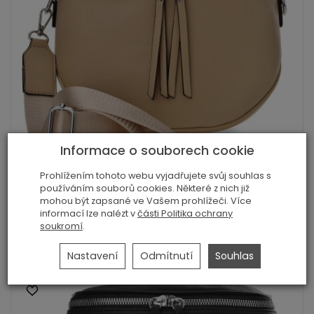
Informace o souborech cookie
Prohlížením tohoto webu vyjadřujete svůj souhlas s
Dámská kabelka 2v1 crossbody a ledvinka ...
používáním souborů cookies. Některé z nich již
469,00 Kč
mohou být zapsané ve Vašem prohlížeči. Více
informací lze nalézt v
části Politika ochrany
soukromí
.
Zobrazit podrobnosti
Nastavení
Odmítnutí
Souhlas