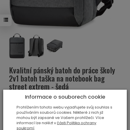
Kvalitní pánský batoh do práce školy
2v1 batoh taška na notebook bag
street extrem - šedá
Informace o souborech cookie
Sledovat produkt:
Kód:
5902734960504
Prohlížením tohoto webu vyjadřujete svůj souhlas s
Výrobce:
BAG STREET
používáním souborů cookies. Některé z nich již
mohou být zapsané ve Vašem prohlížeči. Více
Historie ceny
informací lze nalézt v
části Politika ochrany
soukromí
.