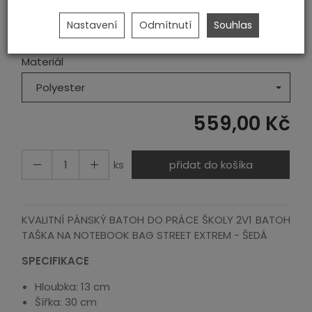
Barva
Nastavení
Odmítnutí
Souhlas
Šedá
Materiál
Polyester
559,00 Kč
ks
přidat do košíka
KVALITNÍ PÁNSKÝ BATOH DO PRÁCE ŠKOLY 2V1 BATOH
TAŠKA NA NOTEBOOK BAG STREET EXTREM - ŠEDÁ
SPECIFIKACE
Hloubka: 13 cm
Šířka: 30 cm