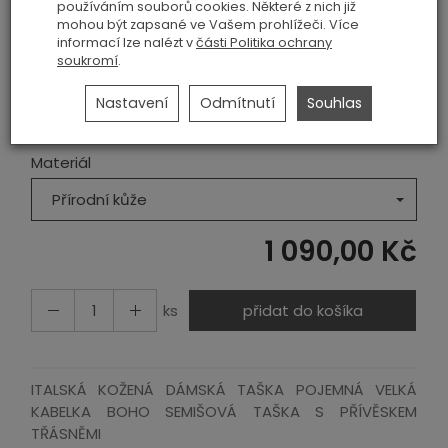
Výrobce:
VERA PELLE
používáním souborů cookies. Některé z nich již
mohou být zapsané ve Vašem prohlížeči. Více
Historie ceny
informací lze nalézt v
části Politika ochrany
soukromí
.
Barva
Nastavení
Odmítnutí
Souhlas
Camel
Materiál
Přírodní kůže
1 090,00 Kč
ks
přidat do košíka
ITALSKÁ KOŽENÁ DÁMSKÁ TAŠKA POJEMNÁ VELKÁ
KABELKA BOHO SEMIŠOVÁ TAŠKA S PŘÍVĚSKEM
TŘÁSNĚMI