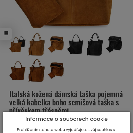
Italská kožená dámská taška pojemná
velká kabelka boho semišová taška s
přívěskem třásněmi
Informace o souborech cookie
Sledovat produkt:
Kód:
5905054509286
Prohlížením tohoto webu vyjadřujete svůj souhlas s