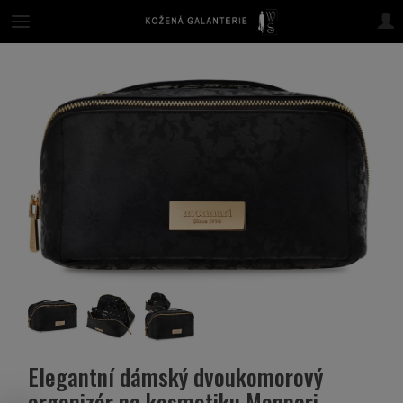
Elegantní dámský dvoukomorový
organizér na kosmetiku Monnari -