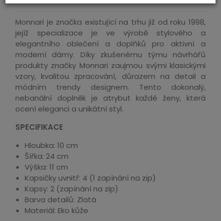
Monnari je značka existující na trhu již od roku 1998,
jejíž specializace je ve výrobě stylového a
elegantního oblečení a doplňků pro aktivní a
moderní dámy. Díky zkušenému týmu návrhářů
produkty značky Monnari zaujmou svými klasickými
vzory, kvalitou zpracování, důrazem na detail a
módním trendy designem. Tento dokonalý,
nebanální doplněk je atrybut každé ženy, která
ocení eleganci a unikátní styl.
SPECIFIKACE
Hloubka: 10 cm
Šířka: 24 cm
Výška: 11 cm
Kapsičky uvnitř: 4 (1 zapínání na zip)
Kapsy: 2 (zapínání na zip)
Barva detailů: Zlatá
Materiál: Eko kůže