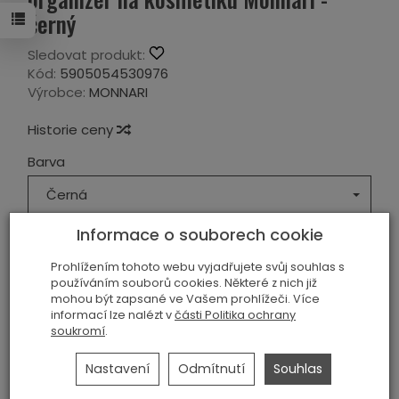
černý
Sledovat produkt:
Kód:
5905054530976
Výrobce:
MONNARI
Historie ceny
Barva
Černá
Informace o souborech cookie
Materiál
Prohlížením tohoto webu vyjadřujete svůj souhlas s
Ekologická kůže
používáním souborů cookies. Některé z nich již
mohou být zapsané ve Vašem prohlížeči. Více
619,00 Kč
informací lze nalézt v
části Politika ochrany
1 290,00 Kč
soukromí
.
ks
přidat do košíka
Nastavení
Odmítnutí
Souhlas