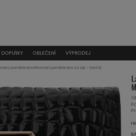
DOPLŇKY
OBLEČENÍ
VÝPRODEJ
ska peněženka Monnari peněženka na zip - černá
L
M
Ob
Ko
Pr
Hi
B