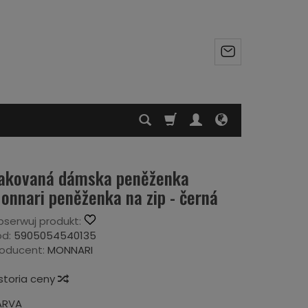
akovaná dámska peněženka
onnari peněženka na zip - černá
serwuj produkt:
d:
5905054540135
oducent:
MONNARI
storia ceny
ARVA