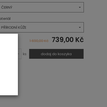
ČERNÝ
teriál
PŘÍRODNÍ KŮŽE
739,00 Kč
1 690,00 Kč
ks
dodaj do koszyka