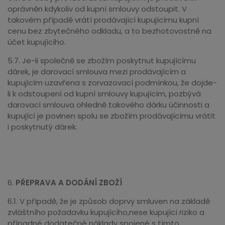
oprávněn kdykoliv od kupní smlouvy odstoupit. V
takovém případě vrátí prodávající kupujícímu kupní
cenu bez zbytečného odkladu, a to bezhotovostně na
účet kupujícího.
5.7. Je-li společně se zbožím poskytnut kupujícímu
dárek, je darovací smlouva mezi prodávajícím a
kupujícím uzavřena s zorvazovací podmínkou, že dojde-
li k odstoupení od kupní smlouvy kupujícím, pozbývá
darovací smlouva ohledně takového dárku účinnosti a
kupující je povinen spolu se zbožím prodávajícímu vrátit
i poskytnutý dárek.
6.
PŘEPRAVA A DODÁNÍ ZBOŽÍ
6.1. V případě, že je způsob doprvy smluven na základě
zvláštního požadavku kupujícího,nese kupující riziko a
případné dodatečné náklady spojené s tímto