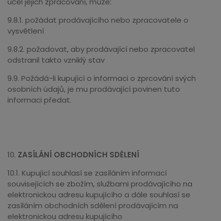
účel jejich zpracování, může:
9.8.1. požádat prodávajícího nebo zpracovatele o
vysvětlení
9.8.2. požadovat, aby prodávající nebo zpracovatel
odstranil takto vzniklý stav
9.9. Požádá-li kupující o informaci o zprcování svých
osobních údajů, je mu prodávající povinen tuto
informaci předat.
10.
ZASÍLÁNÍ OBCHODNÍCH SDĚLENÍ
10.1. Kupující souhlasí se zasíláním informací
souvisejících se zbožím, službami prodávajícího na
elektronickou adresu kupujícího a dále souhlasí se
zasíláním obchodních sdělení prodávajícím na
elektronickou adresu kupujícího