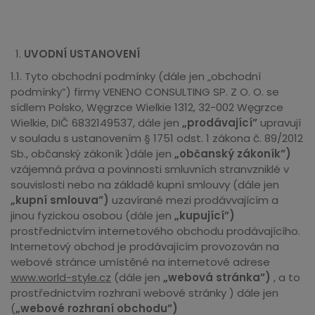
UVODNÍ USTANOVENÍ
1.1. Tyto obchodní podmínky (dále jen „obchodní
podmínky”) firmy VENENO CONSULTING SP. Z O. O. se
sídlem Polsko, Węgrzce Wielkie 1312, 32-002 Węgrzce
Wielkie, DIČ 6832149537, dále jen
„prodávající”
upravují
v souladu s ustanovením § 1751 odst. 1 zákona č. 89/2012
Sb., občanský zákoník )dále jen
„občanský zákoník”)
vzájemná práva a povinnosti smluvních stranvzniklé v
souvislosti nebo na základě kupní smlouvy (dále jen
„kupní smlouva”)
uzavírané mezi prodávvajícím a
jinou fyzickou osobou (dále jen
„kupující”)
prostřednictvím internetového obchodu prodávajícího.
Internetový obchod je prodávajícím provozován na
webové stránce umístěné na internetové adrese
www.world-style.cz
(dále jen
„webová stránka”)
, a to
prostřednictvím rozhraní webové stránky ) dále jen
(
„webové rozhraní obchodu”)