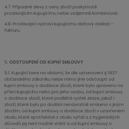
4.7. Případné slevy z ceny zboží poskytnuté
prodávajícím kupujícímu nelze vzájemně kombinovat.
4.8. Prodávající vystaví kupujícímu daňový doklad –
fakturu.
5.
ODSTOUPENÍ OD KUPNÍ SMLOUVY
5.1. Kupující bere na vědomí, že dle ustanovení § 1837
občanského zákoníku nelze mimo jiné odstoupit od
kupní smlouvy o dodávce zboží, které było upraveno na
přání kupujícího nebo pro jeho osobu, od kupní smlouvy
o dodávce zboží, které podléhá rychlé zkáze, jakož i
zboží, které było po dodání nenávratně smíseno s jiným
zbožím, od kupní smlouvy o dodávce zboží v uzavřeném
obalu, které spotřebitel z obalu vyňal a z hygienických
důvodů jej není možné vrátit a od kupní smlouvy o