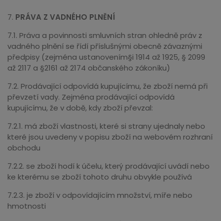
7.
PRÁVA Z VADNÉHO PLNĚNÍ
7.1. Práva a povinnosti smluvních stran ohledně práv z
vadného plnění se řídí příslušnými obecně závaznými
předpisy (zejména ustanovením§i 1914 až 1925, § 2099
až 2117 a §2161 až 2174 občanského zákoníku)
7.2. Prodávající odpovídá kupujícímu, že zboží nemá při
převzetí vady. Zejména prodávající odpovídá
kupujícímu, že v době, kdy zboží převzal:
7.2.1. má zboží vlastnosti, které si strany ujednaly nebo
které jsou uvedeny v popisu zboží na webovém rozhraní
obchodu
7.2.2. se zboží hodí k účelu, který prodávající uvádí nebo
ke kterému se zboží tohoto druhu obvykle používá
7.2.3. je zboží v odpovídajícím množství, míře nebo
hmotnosti