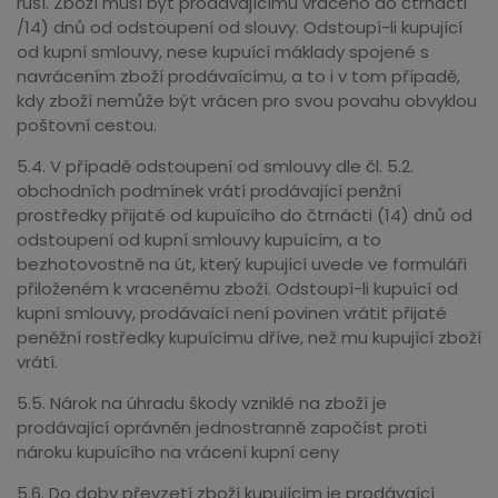
ruší. Zboží musí být prodávajícímu vráceno do čtrnácti
/14) dnů od odstoupení od slouvy. Odstoupí-li kupující
od kupní smlouvy, nese kupuící máklady spojené s
navrácením zboží prodávaícímu, a to i v tom případě,
kdy zboží nemůže být vrácen pro svou povahu obvyklou
poštovní cestou.
5.4. V případě odstoupení od smlouvy dle čl. 5.2.
obchodních podmínek vrátí prodávající penžní
prostředky přijaté od kupuícího do čtrnácti (14) dnů od
odstoupení od kupní smlouvy kupuícím, a to
bezhotovostně na út, který kupující uvede ve formuláři
přiloženém k vracenému zboží. Odstoupí-li kupuící od
kupní smlouvy, prodávaící není povinen vrátit přijaté
peněžní rostředky kupuícímu dříve, než mu kupující zboží
vrátí.
5.5. Nárok na úhradu škody vzniklé na zboží je
prodávající oprávněn jednostranně započíst proti
nároku kupuícího na vrácení kupní ceny
5.6. Do doby převzetí zboží kupujícím je prodávaící