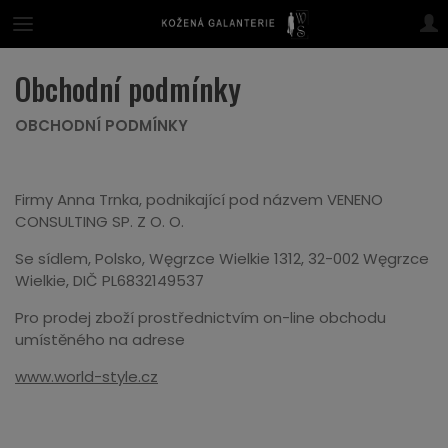
Obchodní podmínky
OBCHODNÍ PODMÍNKY
Firmy Anna Trnka, podnikající pod názvem VENENO
CONSULTING SP. Z O. O.
Se sídlem, Polsko, Węgrzce Wielkie 1312, 32-002 Węgrzce
Wielkie, DIČ PL6832149537
Pro prodej zboží prostřednictvím on-line obchodu
umístěného na adrese
www.world-style.cz