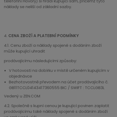
telefonní Hovory) si hradí kupující sám, přičemž tyto
náklady se neliší od základní sazby.
4.
CENA ZBOŽÍ A PLATEBNÍ PODMÍNKY
4.1. Cenu zboží a náklady spojené s dodáním zboží
může kupující uhradit
prodávajícímu následujícími způsoby:
V hotovosti na dobírku v místě určeném kupujícím v
objednávce
Bezhotovostně převodem na účet prodávajícího č.
GB11TCCL04143417360555 BIC / SWIFT : TCCLGB3L
Vedený u ZEN.COM
4.2. Společně s kupní cenou je kupující povinen zaplatit
prodávajícímu také náklady spojené s dodáním zboží