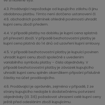
ve smluvené výši.
4.3. Prodávající nepožaduje od kupujícího zálohu či jinu
obdobnou platbu. Tímto není dotčeno ustanovení čl.
4.6. obchodních podmínek ohledně povinnosti uhradit
kupní cenu zboží předem.
4.4. V případě platby na dobírku je kupní cena splatná
při převzetí zboží. V případě bezhotovostní platby je
kupní cena platná do 14 dnů od uzavření kupní smlouvy.
4.5. V případě bezhotovostní platby je kupuící povinen
uhradit kupní cenu zboží společně s uvedením
variabilního symbolu platby – čísla objednávky. V
případě bezhotovostní platby je závazek kupujícího
uhradit kupní cenu splněn okamžikem připsání příslušné
částky na účet prodávajícího.
4.6. Prodávající je oprávněn, zejména v případě, ž ze
strany kupujícího nedojde k dodatečnému potvrzení
objednávky (čl. 3.6) požadovat uhrazení celé kupní ceny
ještě před odesláním zboží kupujícímu.