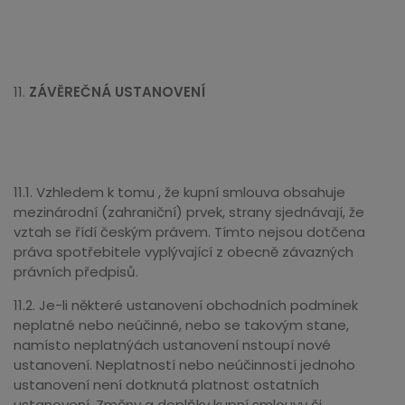
11.
ZÁVĚREČNÁ USTANOVENÍ
11.1. Vzhledem k tomu , že kupní smlouva obsahuje
mezinárodní (zahraniční) prvek, strany sjednávají, že
vztah se řídí českým právem. Tímto nejsou dotčena
práva spotřebitele vyplývající z obecně závazných
právních předpisů.
11.2. Je-li některé ustanovení obchodních podmínek
neplatné nebo neúčinné, nebo se takovým stane,
namísto neplatnýách ustanovení nstoupí nové
ustanovení. Neplatností nebo neúčinností jednoho
ustanovení není dotknutá platnost ostatních
ustanovení. Změny a doplňky kupní smlouvy či