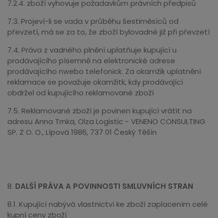
7.2.4. zboží vyhovuje požadavkům právních předpisů
7.3. Projeví-li se vada v průběhu šestiměsíců od
převzetí, má se za to, že zboží bylovadné již při převzetí
7.4. Práva z vadného plnění uplatňuje kupující u
prodávajícího písemně na elektronické adrese
prodávajícího nwebo telefonick. Za okamžik uplatnění
reklamace se považuje okamžitk, kdy prodávající
obdržel od kupujícího reklamované zboží
7.5. Reklamované zboží je povinen kupující vrátit na
adresu Anna Trnka, Olza Logistic - VENENO CONSULTING
SP. Z O. O., Lípová 1986, 737 01 Český Těšín
8.
DALŠÍ PRÁVA A POVINNOSTI SMLUVNÍCH STRAN
8.1. Kupující nabývá vlastnictví ke zboží zaplacením celé
kupní ceny zboží