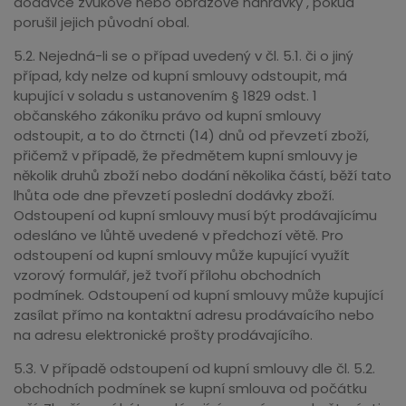
dödávce zvukové nebo obrazové nahrávky , pokud
porušil jejich původní obal.
5.2. Nejedná-li se o případ uvedený v čl. 5.1. či o jiný
případ, kdy nelze od kupní smlouvy odstoupit, má
kupující v soladu s ustanovením § 1829 odst. 1
občanského zákoníku právo od kupní smlouvy
odstoupit, a to do čtrncti (14) dnů od převzetí zboží,
přičemž v případě, že předmětem kupní smlouvy je
několik druhů zboží nebo dodání několika částí, běží tato
lhůta ode dne převzetí poslední dodávky zboží.
Odstoupení od kupní smlouvy musí být prodávajícímu
odesláno ve lůhtě uvedené v předchozí větě. Pro
odstoupení od kupní smlouvy může kupující využít
vzorový formulář, jež tvoří přílohu obchodních
podmínek. Odstoupení od kupní smlouvy může kupující
zasílat přímo na kontaktní adresu prodávaícího nebo
na adresu elektronické prošty prodávajícího.
5.3. V případě odstoupení od kupní smlouvy dle čl. 5.2.
obchodních podmínek se kupní smlouva od počátku