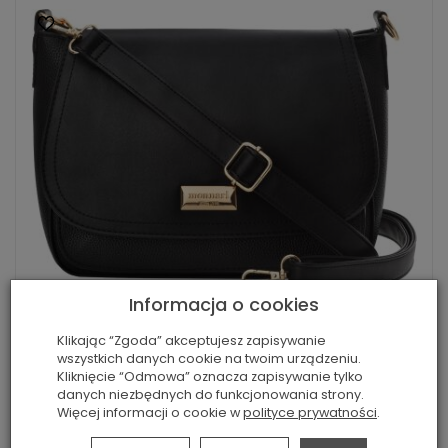
Informacja o cookies
Monnari dámská taška s klopou velká kabe...
Klikając “Zgoda” akceptujesz zapisywanie
749,00 Kč
1 590,00 Kč
wszystkich danych cookie na twoim urządzeniu.
Kliknięcie “Odmowa” oznacza zapisywanie tylko
danych niezbędnych do funkcjonowania strony.
Zobrazit
Więcej informacji o cookie w
polityce prywatności
.