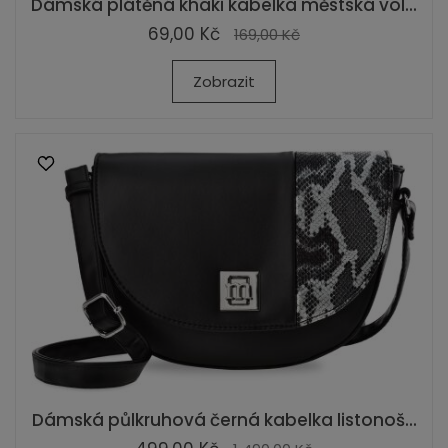
Dámská plátěná khaki kabelka městská vol...
69,00 Kč
169,00 Kč
Zobrazit
Dámská půlkruhová černá kabelka listonoš...