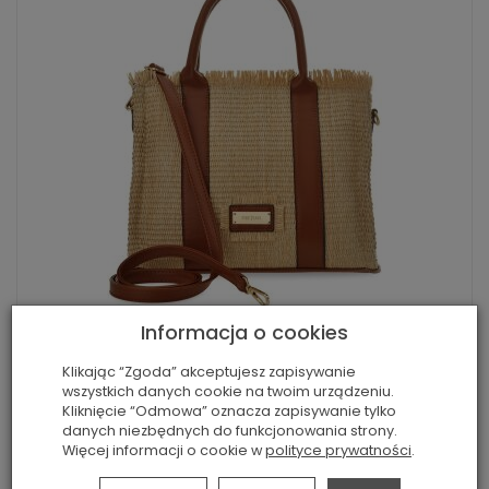
Informacja o cookies
Femestage tkaná dámská slaměná taška s
k...
Klikając “Zgoda” akceptujesz zapisywanie
wszystkich danych cookie na twoim urządzeniu.
799,00 Kč
1 790,00 Kč
Kliknięcie “Odmowa” oznacza zapisywanie tylko
danych niezbędnych do funkcjonowania strony.
Zobrazit
Więcej informacji o cookie w
polityce prywatności
.