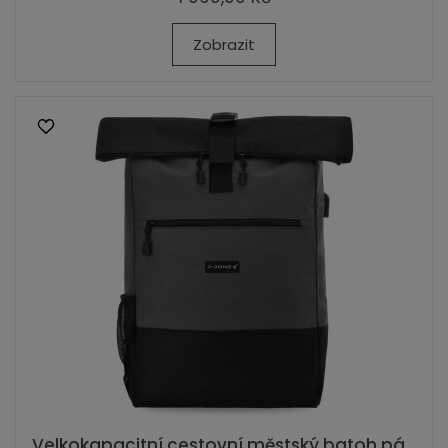
Zobrazit
Velkokapacitní cestovní městský batoh pá...