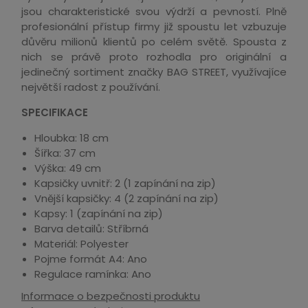
jsou charakteristické svou výdrží a pevností. Plně
profesionální přístup firmy již spoustu let vzbuzuje
důvěru milionů klientů po celém světě. Spousta z
nich se právě proto rozhodla pro originální a
jedinečný sortiment značky BAG STREET, využívajíce
největší radost z používání.
SPECIFIKACE
Hloubka: 18 cm
Šířka: 37 cm
Výška: 49 cm
Kapsičky uvnitř: 2 (1 zapínání na zip)
Vnější kapsičky: 4 (2 zapínání na zip)
Kapsy: 1 (zapínání na zip)
Barva detailů: Stříbrná
Materiál: Polyester
Pojme formát A4: Ano
Regulace ramínka: Ano
Informace o bezpečnosti produktu