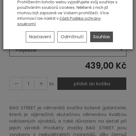
Historie ceny
Prohlížením tohoto webu vyjadřujete svůj souhlas s
používáním souborů cookies. Některé z nich již
Barva
mohou být zapsané ve Vašem prohlížeči. Více
informací lze nalézt v
části Politika ochrany
soukromí
.
Černá
Nastavení
Odmítnutí
Souhlas
Materiál
Polyester
439,00 Kč
ks
přidat do košíka
BAG STREET je německá značka kožené galanterie,
která je výjimečná skutečnou německou kvalitou
nabízených výrobků, a také důrazem na detail při
jejich výrobě. Produkty značky BAG STREET jsou
vyrobeny z nejkvalitnějích materiálů, díky čemuž