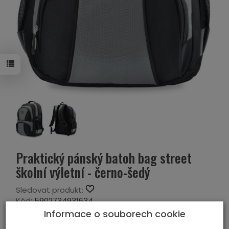
Praktický pánský batoh bag street
školní výletní - černo-šedý
Sledovat produkt:
Kód:
5902734931634
Výrobce:
BAG STREET
Informace o souborech cookie