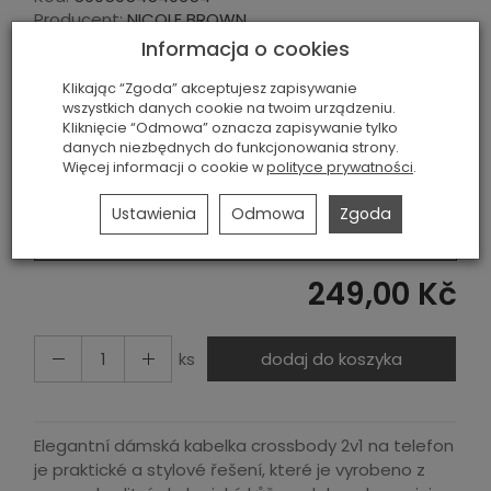
Producent:
NICOLE BROWN
Informacja o cookies
Historia ceny
Klikając “Zgoda” akceptujesz zapisywanie
BARVA
wszystkich danych cookie na twoim urządzeniu.
Kliknięcie “Odmowa” oznacza zapisywanie tylko
ČERNÝ
danych niezbędnych do funkcjonowania strony.
Więcej informacji o cookie w
polityce prywatności
.
Materiál
Ustawienia
Odmowa
Zgoda
EKOLOGICKÁ KŮŽE
249,00 Kč
ks
dodaj do koszyka
Elegantní dámská kabelka crossbody 2v1 na telefon
je praktické a stylové řešení, které je vyrobeno z