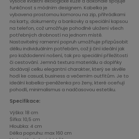
vysoce kvalitní ekologické kůže a dokonale spojuje
funkčnost s módním designem. Kabelka je
vybavena prostornou komorou na zip, přihrádkami
na karty, dokumenty a bankovky a speciální kapsou
na telefon, což umožňuje pohodlné uložení všech
potřebných drobností na jednom místě.
Nastavitelný ramenní popruh umožňuje přizpůsobit
délku individuálním potřebám, což ji činí ideální jak
pro každodenní nošení, tak pro speciální příležitosti
či cestování. Jemná textura materiálu a doplňky
dodávají celku elegantní charakter, který se skvěle
hodí ke casual, business a večerním outfitům. Je to
ideální kabelka-peněženka pro ženy, které oceňují
pohodlí, minimalismus a nadčasovou estetiku.
Specifikace:
Výška: 18 cm
Šířka: 10,5 cm
Hloubka: 4 cm
Délka popruhu: max 160 cm