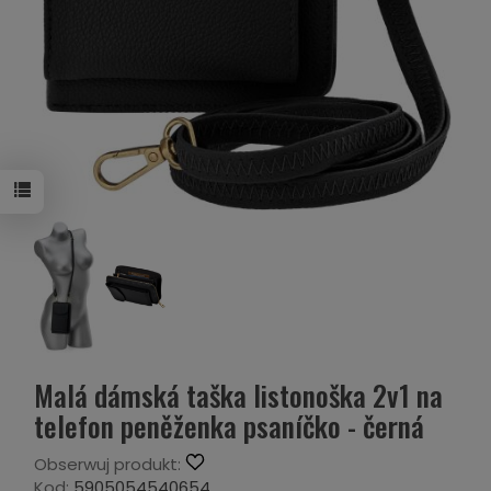
Malá dámská taška listonoška 2v1 na
telefon peněženka psaníčko - černá
Obserwuj produkt:
Kod:
5905054540654