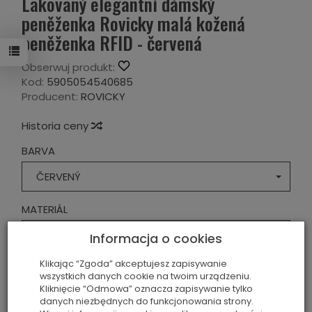
Lakovaný elegantní dámský
peněženka Rovicky malá kožená
peněženka RFID - červená
Obserwuj produkt:
Kod:
5905054540685
Producent:
ROVICKY
Historia ceny
BARVA
ČERVENÝ
MATERIÁL
PŘÍRODNÍ KŮŽE
Informacja o cookies
Klikając “Zgoda” akceptujesz zapisywanie
379,00 Kč
wszystkich danych cookie na twoim urządzeniu.
Kliknięcie “Odmowa” oznacza zapisywanie tylko
danych niezbędnych do funkcjonowania strony.