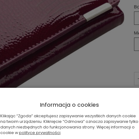
B
M
Informacja o cookies
Klikając “Zgoda” akceptujesz zapisywanie wszystkich danych cookie
na twoim urządzeniu. Kliknięcie “Odmowa” oznacza zapisywanie tylko
danych niezbędnych do funkcjonowania strony. Więcej informacji o
cookie w
polityce prywatności
.