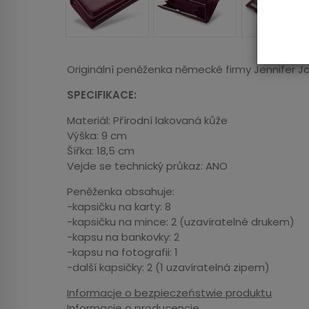
Originální peněženka německé firmy Jennifer J
SPECIFIKACE:
Materiál: Přírodní lakovaná kůže
Výška: 9 cm
Šířka: 18,5 cm
Vejde se technický průkaz: ANO
Peněženka obsahuje:
-kapsičku na karty: 8
-kapsičku na mince: 2 (uzavíratelné drukem)
-kapsu na bankovky: 2
-kapsu na fotografii: 1
-další kapsičky: 2 (1 uzavíratelná zipem)
Informacje o bezpieczeństwie produktu
Informacje o producencie