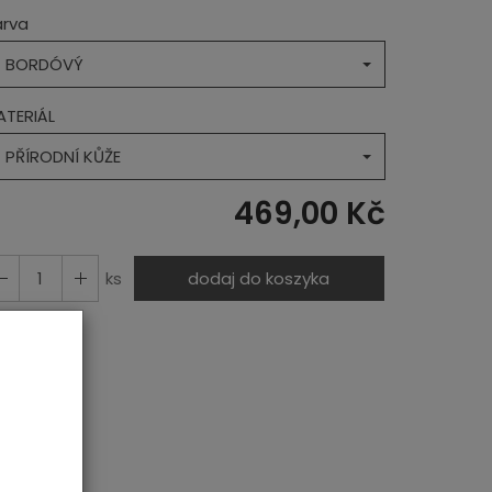
arva
BORDÓVÝ
ATERIÁL
PŘÍRODNÍ KŮŽE
469,00 Kč
ks
dodaj do koszyka