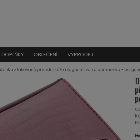
DOPLŇKY
OBLEČENÍ
VÝPRODEJ
enka z lakované přírodní kůže elegantní velká portmonka - burgu
D
p
p
Ob
Ko
Pr
Hi