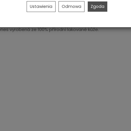
Ustawienia
Odmowa
Zgoda
ones vyrobená ze 100% přírodní lakované kůže.