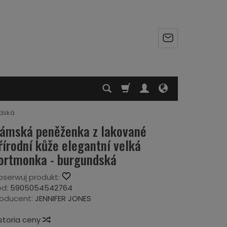
ndská
ámská peněženka z lakované
řírodní kůže elegantní velká
ortmonka - burgundská
serwuj produkt:
d:
5905054542764
oducent:
JENNIFER JONES
storia ceny