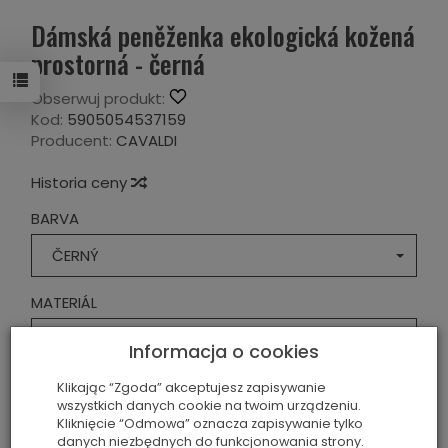
Dámská peněženka ekologická kožená
prostorná - černá
Obserwuj produkt:
Kod:
5905054537159
Producent:
CAVALDI
Historia ceny
BARVA
ČERNÝ
MATERIÁL
EKOLOGICKÁ KŮŽE
Informacja o cookies
239,00 Kč
Klikając “Zgoda” akceptujesz zapisywanie
wszystkich danych cookie na twoim urządzeniu.
Kliknięcie “Odmowa” oznacza zapisywanie tylko
danych niezbędnych do funkcjonowania strony.