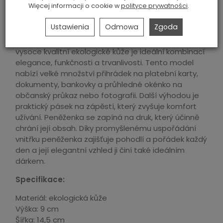
ks
dodaj do koszyka
Więcej informacji o cookie w
polityce prywatności
.
Ustawienia
Odmowa
Zgoda
Stylová dámská peněženka 4U CAVALDI vyrobená z
vysoce kvalitní ekologické kůže je ideální kombinací
elegance, funkčnosti a trvanlivosti. Tento model
nabízí velké množství přihrádek na platební karty,
dokumenty, bankovky a průhledné okénko na
občanský průkaz nebo fotografii. Další výhodou je
praktický pásek na zápěstí, který zvyšuje komfort
užívání. Peněženka se zapíná na druk, který účinně
chrání její obsah. Díky promyšlenému uspořádání
vnitřku peněženka zajišťuje pohodlí a pořádek každý
den a její elegantní vzhled ji činí také ideálním
dárkem.
Specifikace:
Materiál: ekologická kůže
Výška: 9 cm
Šířka: 14,5 cm