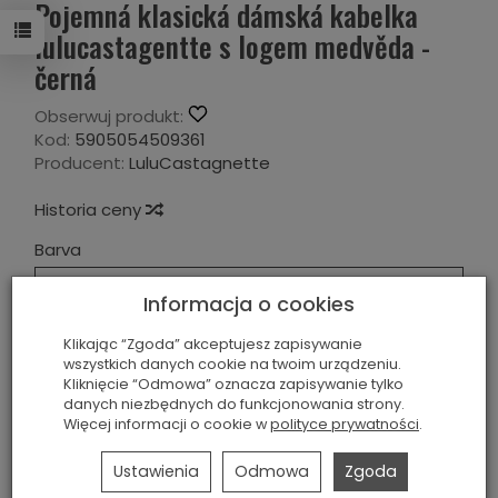
Pojemná klasická dámská kabelka
lulucastagentte s logem medvěda -
černá
Obserwuj produkt:
Kod:
5905054509361
Producent:
LuluCastagnette
Historia ceny
Barva
Černá
Informacja o cookies
Materiál
Klikając “Zgoda” akceptujesz zapisywanie
wszystkich danych cookie na twoim urządzeniu.
Ekologická kůže
Kliknięcie “Odmowa” oznacza zapisywanie tylko
danych niezbędnych do funkcjonowania strony.
Więcej informacji o cookie w
polityce prywatności
.
989,00 Kč
Ustawienia
Odmowa
Zgoda