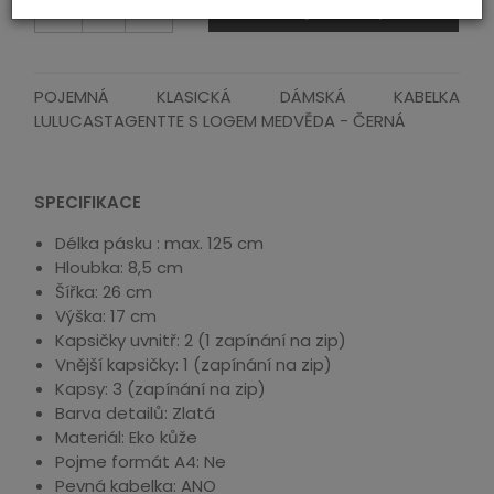
ks
dodaj do koszyka
POJEMNÁ KLASICKÁ DÁMSKÁ KABELKA
LULUCASTAGENTTE S LOGEM MEDVĚDA - ČERNÁ
SPECIFIKACE
Délka pásku : max. 125 cm
Hloubka: 8,5 cm
Šířka: 26 cm
Výška: 17 cm
Kapsičky uvnitř: 2 (1 zapínání na zip)
Vnější kapsičky: 1 (zapínání na zip)
Kapsy: 3 (zapínání na zip)
Barva detailů: Zlatá
Materiál: Eko kůže
Pojme formát A4: Ne
Pevná kabelka: ANO