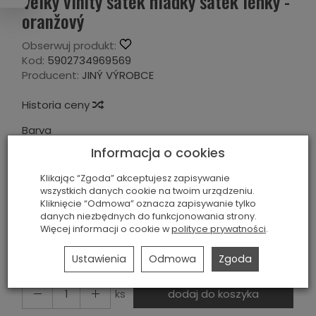
Velký vlnitý šátek hladký šátek lehký -
oranžový
Obserwuj produkt:
Kod:
5902734969569
Producent:
JINÝ VÝROBCE
Historia ceny
Barva
Informacja o cookies
Červená
Klikając “Zgoda” akceptujesz zapisywanie
Materiál
wszystkich danych cookie na twoim urządzeniu.
Kliknięcie “Odmowa” oznacza zapisywanie tylko
Bavlna
danych niezbędnych do funkcjonowania strony.
Więcej informacji o cookie w
polityce prywatności
.
69,00 Kč
Ustawienia
Odmowa
Zgoda
ks
dodaj do koszyka