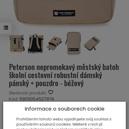
Peterson nepromokavý městský batoh
školní cestovní robustní dámský
pánský + pouzdro - béžový
Sledovat produkt:
Kód:
5905054527976
Výrobce:
PETERSON
Informace o souborech cookie
Historie ceny
Prohlížením tohoto webu vyjadřujete svůj souhlas s
používáním souborů cookies. Některé z nich již
Barva