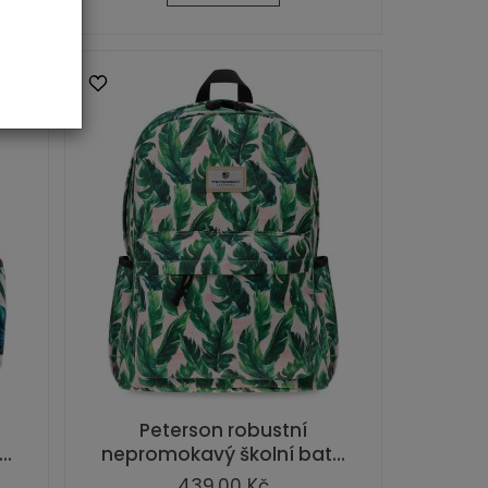
Peterson robustní
..
nepromokavý školní bat...
439,00 Kč