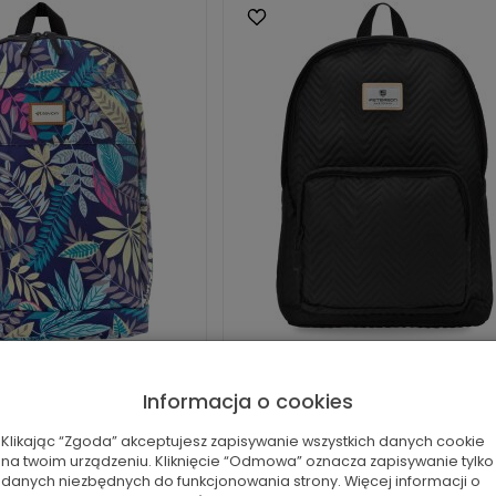
olní městský výletní
Peterson elegantní dáms
atoh pro...
batoh velký mě...
Informacja o cookies
349,00 Kč
499,00 Kč
Klikając “Zgoda” akceptujesz zapisywanie wszystkich danych cookie
na twoim urządzeniu. Kliknięcie “Odmowa” oznacza zapisywanie tylko
Zobrazit
Zobrazit
danych niezbędnych do funkcjonowania strony. Więcej informacji o