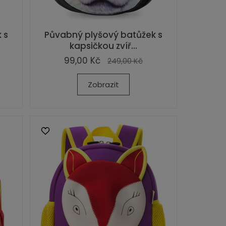
 s
Půvabný plyšový batůžek s
kapsičkou zvíř...
99,00 Kč
249,00 Kč
Zobrazit