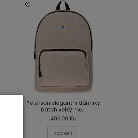
ký
Peterson elegantní dámský
batoh velký mě...
499,00 Kč
Zobrazit