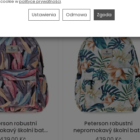
cookie w
polityce prywatności
.
Ustawienia
Odmowa
Zgoda
erson robustní
Peterson robustní
kavý školní bat...
nepromokavý školní bat.
439,00 Kč
439,00 Kč