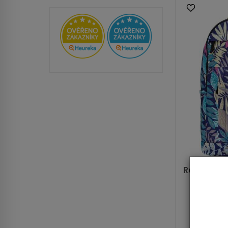
Rovicky šk
b